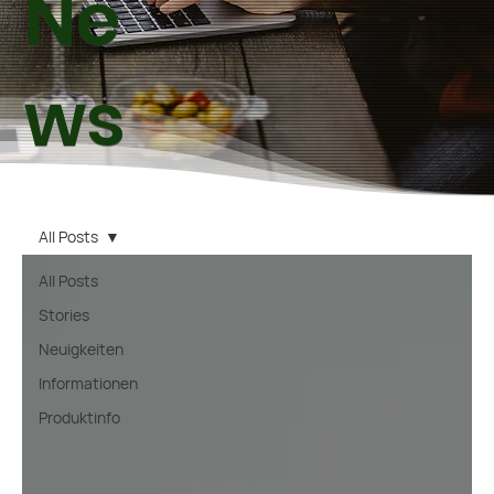
Ne
ws
All Posts
All Posts
Stories
Neuigkeiten
Informationen
Produktinfo