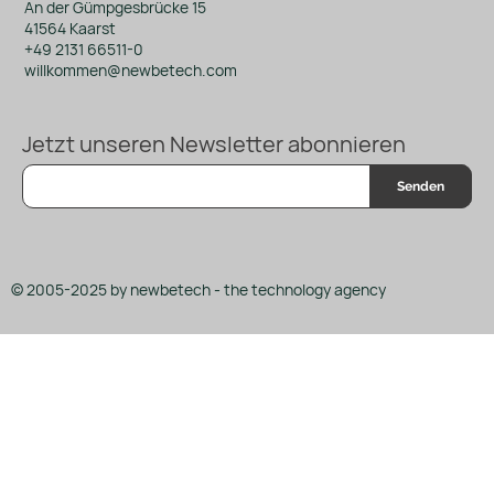
An der Gümpgesbrücke 15
41564 Kaarst
+49 2131 66511-0
willkommen@newbetech.com
Jetzt unseren Newsletter abonnieren
Senden
© 2005-2025 by newbetech - the technology agency