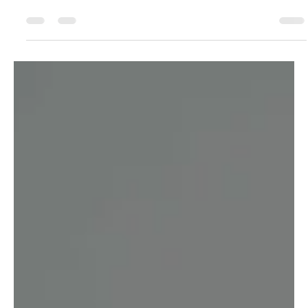
Denis Dzananovic
6. Dez. 2024
2 Min. Lesezeit
newbetech erweitert Produktportfolio:
novalink-Lösungen für Alarmierung und
Critical Event Management für alle ITK-
Systeme und Rufanlagen
Eine moderne, hochflexible Alarmierungslösung für
vielfältige Einsatzbereiche – von der Industrie bis hin
zum Gesundheitswesen. novaalert...