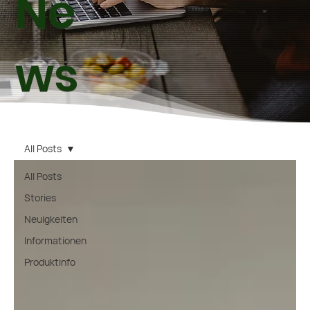
Ne
ws
All Posts
All Posts
Stories
Neuigkeiten
Informationen
Produktinfo